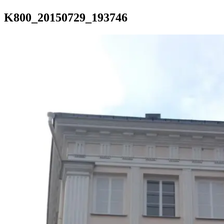
K800_20150729_193746