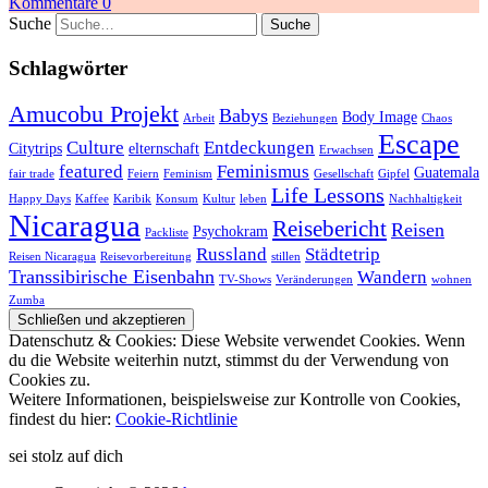
Kommentare 0
Suche
Schlagwörter
Amucobu Projekt
Babys
Body Image
Arbeit
Beziehungen
Chaos
Escape
Culture
Entdeckungen
Citytrips
elternschaft
Erwachsen
featured
Feminismus
Guatemala
fair trade
Feiern
Feminism
Gesellschaft
Gipfel
Life Lessons
Happy Days
Kaffee
Karibik
Konsum
Kultur
leben
Nachhaltigkeit
Nicaragua
Reisebericht
Reisen
Psychokram
Packliste
Russland
Städtetrip
Reisen Nicaragua
Reisevorbereitung
stillen
Transsibirische Eisenbahn
Wandern
TV-Shows
Veränderungen
wohnen
Zumba
Datenschutz & Cookies: Diese Website verwendet Cookies. Wenn
du die Website weiterhin nutzt, stimmst du der Verwendung von
Cookies zu.
Weitere Informationen, beispielsweise zur Kontrolle von Cookies,
findest du hier:
Cookie-Richtlinie
sei stolz auf dich