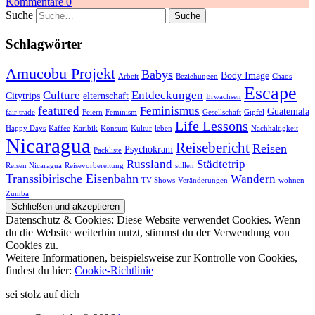
Kommentare 0
Suche
Schlagwörter
Amucobu Projekt
Babys
Body Image
Arbeit
Beziehungen
Chaos
Escape
Culture
Entdeckungen
Citytrips
elternschaft
Erwachsen
featured
Feminismus
Guatemala
fair trade
Feiern
Feminism
Gesellschaft
Gipfel
Life Lessons
Happy Days
Kaffee
Karibik
Konsum
Kultur
leben
Nachhaltigkeit
Nicaragua
Reisebericht
Reisen
Psychokram
Packliste
Russland
Städtetrip
Reisen Nicaragua
Reisevorbereitung
stillen
Transsibirische Eisenbahn
Wandern
TV-Shows
Veränderungen
wohnen
Zumba
Datenschutz & Cookies: Diese Website verwendet Cookies. Wenn
du die Website weiterhin nutzt, stimmst du der Verwendung von
Cookies zu.
Weitere Informationen, beispielsweise zur Kontrolle von Cookies,
findest du hier:
Cookie-Richtlinie
sei stolz auf dich