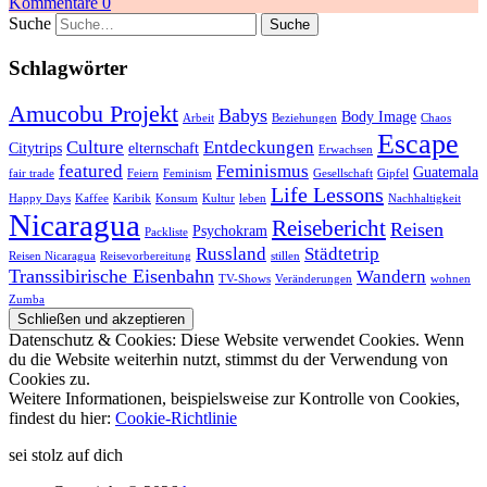
Kommentare 0
Suche
Schlagwörter
Amucobu Projekt
Babys
Body Image
Arbeit
Beziehungen
Chaos
Escape
Culture
Entdeckungen
Citytrips
elternschaft
Erwachsen
featured
Feminismus
Guatemala
fair trade
Feiern
Feminism
Gesellschaft
Gipfel
Life Lessons
Happy Days
Kaffee
Karibik
Konsum
Kultur
leben
Nachhaltigkeit
Nicaragua
Reisebericht
Reisen
Psychokram
Packliste
Russland
Städtetrip
Reisen Nicaragua
Reisevorbereitung
stillen
Transsibirische Eisenbahn
Wandern
TV-Shows
Veränderungen
wohnen
Zumba
Datenschutz & Cookies: Diese Website verwendet Cookies. Wenn
du die Website weiterhin nutzt, stimmst du der Verwendung von
Cookies zu.
Weitere Informationen, beispielsweise zur Kontrolle von Cookies,
findest du hier:
Cookie-Richtlinie
sei stolz auf dich