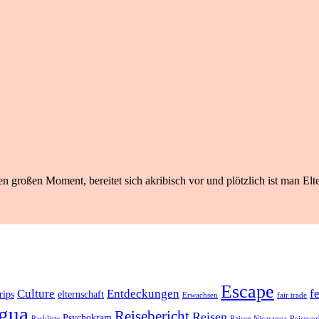
n großen Moment, bereitet sich akribisch vor und plötzlich ist man Elte
Escape
Culture
Entdeckungen
f
rips
elternschaft
Erwachsen
fair trade
gua
Reisebericht
Reisen
Psychokram
Packliste
Reisen Nicaragua
Reisevor