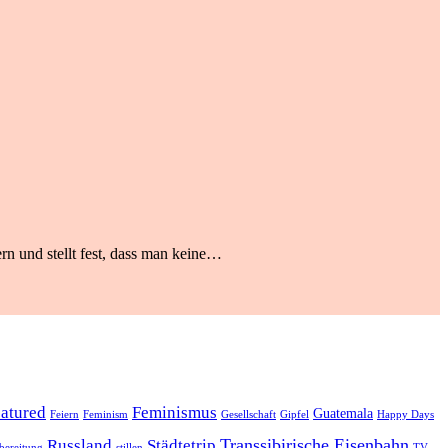
rn und stellt fest, dass man keine…
eatured
Feminismus
Guatemala
Feiern
Feminism
Gesellschaft
Gipfel
Happy Days
Transsibirische Eisenbahn
Russland
Städtetrip
bereitung
stillen
TV-