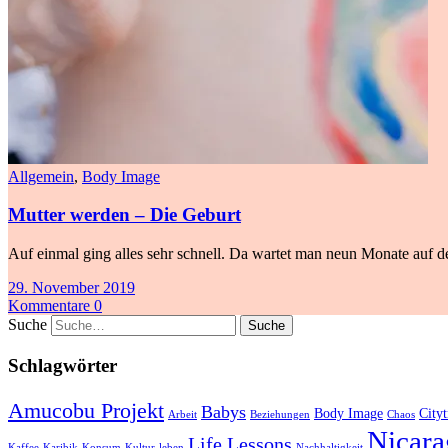
Allgemein
,
Body Image
Mutter werden – Die Geburt
Auf einmal ging alles sehr schnell. Da wartet man neun Monate auf de
29. November 2019
Kommentare 0
Suche
Schlagwörter
Amucobu Projekt
Babys
Body Image
Cityt
Arbeit
Beziehungen
Chaos
Nicara
Life Lessons
Kaffee
Karibik
Konsum
Kultur
leben
Nachhaltigkeit